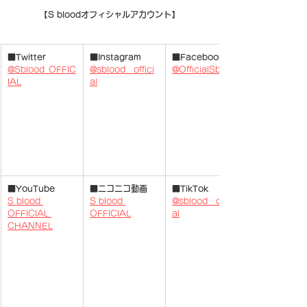
【S bloodオフィシャルアカウント】
■Twitter
■Instagram
■Facebook
@Sblood_OFFIC
@sblood__offici
@OfficialSblood
IAL
​ 
al
■YouTube
■ニコニコ動画
■TikTok
S blood 
S blood 
@sblood__offici
OFFICIAL 
OFFICIAL
al
CHANNEL