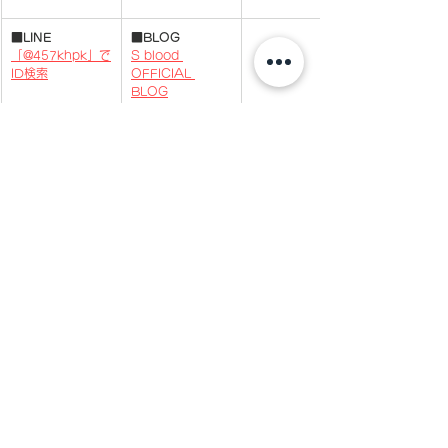
​■
LINE
■BLOG
「@457khpk」で
S blood 
ID検索
OFFICIAL 
BLOG
NEWS
コメント