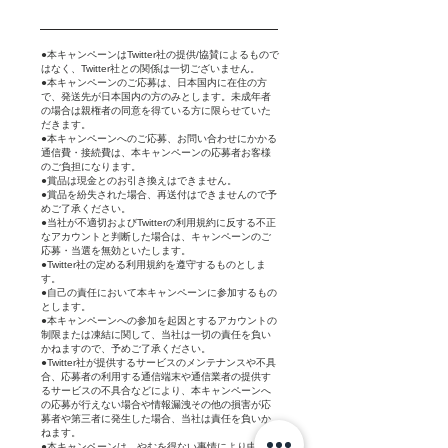
​注意・免責事項
●本キャンペーンはTwitter社の提供/協賛によるもので
はなく、Twitter社との関係は一切ございません。
●本キャンペーンのご応募は、日本国内に在住の方
で、発送先が日本国内の方のみとします。未成年者
の場合は親権者の同意を得ている方に限らせていた
だきます。
●本キャンペーンへのご応募、お問い合わせにかかる
通信費・接続費は、本キャンペーンの応募者お客様
のご負担になります。
●賞品は現金とのお引き換えはできません。
●賞品を紛失された場合、再送付はできませんので予
めご了承ください。
●当社が不適切およびTwitterの利用規約に反する不正
なアカウントと判断した場合は、キャンペーンのご
応募・当選を無効といたします。
●Twitter社の定める利用規約を遵守するものとしま
す。
●自己の責任において本キャンペーンに参加するもの
とします。
​●本キャンペーンへの参加を起因とするアカウントの
制限または凍結に関して、当社は一切の責任を負い
かねますので、予めご了承ください。
●Twitter社が提供するサービスのメンテナンスや不具
合、応募者の利用する通信端末や通信業者の提供す
るサービスの不具合などにより、本キャンペーンへ
の応募が行えない場合や情報漏洩その他の損害が応
募者や第三者に発生した場合、当社は責任を負いか
ねます。
●本キャンペーンは、やむを得ない事情により中止ま