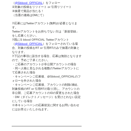
（
@Sblood_OFFICIAL
）をフォロー
②対象の投稿をリツイート or 引用リツイート
③抽選で賞品が当たる！
（当選の連絡はDMにて）
※応募にはTwitterアカウント(無料)が必要となりま
す。
Twitterアカウントをお持ちでない方は「新規登録」
をし応募ください。
※既にS blood OFFICIAL Twitterアカウント
（
@Sblood_OFFICIAL
）をフォローされている場
合、対象の投稿をRT or 引用RTのみで抽選の対象と
なります。
※下記の事項に該当する場合、応募は無効となります
ので、予めご了承ください。
・ご応募のアカウントが非公開アカウントの場合
・同一人物と見なされる複数のTwitterアカウントに
て応募された場合
・キャンペーンご応募後、
@Sblood_OFFICIAL
のフ
ォローを外された場合
・キャンペーンご応募後、アカウントの削除/凍結、
対象投稿のRT or 引用RTの取り消し、アカウントの
非公開、ご応募アカウントのIDの変更をされた場合
・DM（ダイレクトメッセージ）を受けとれない設定
にしている場合
​※本キャンペーンの応募状況に関するお問い合わせ
にはお答えいたしかねます。
​当選のご連絡