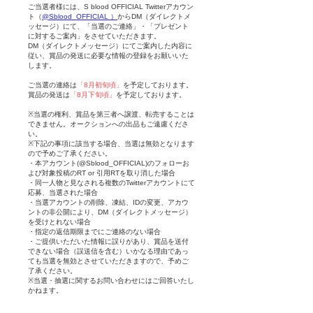
ご当選者様には、S blood OFFICIAL Twitter
アカウン
ト（
@Sblood_OFFICIAL ）
からDM（ダイレクトメ
ッセージ）にて、「当選のご連絡」・「プレゼント
に対するご案内」をさせていただきます。
DM（ダイレクトメッセージ）にてご案内した内容に
従い、賞品の発送に必要な情報の登録をお願いいた
します。
ご当選の連絡は
「8月初旬頃」
を予定しております。
賞品の発送は
「8月下旬頃」
を予定しております。
※当選の権利、賞品を第三者へ譲渡、転売することは
できません。オークションへの出品もご遠慮くださ
い。​
※下記の事項に該当する場合、当選は無効となります
ので予めご了承ください。
・本アカウント(
@Sblood_OFFICIAL)
のフォローお
よび対象投稿のRT or 引用RTを取り消した場合
・同一人物と見なされる複数のTwitterアカウントにて
応募、当選された場合
・当選アカウントの削除、凍結、IDの変更、アカウ
ントの非公開により、DM（ダイレクトメッセージ）
を受けとれない場合
・指定の返信期限までにご連絡のない場合
・ご提供いただいた情報に誤りがあり、賞品を送付
できない場合（誤送信を含む）いかなる理由であっ
ても当選を無効とさせていただきますので、予めご
了承ください。
※当選・抽選に関するお問い合わせにはご回答いたし
かねます。