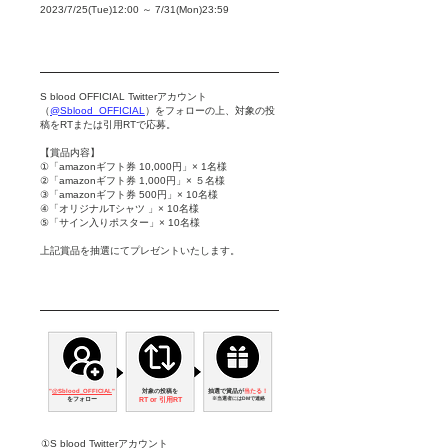
2023/7/25(Tue)12:00 ～ 7/31(Mon)23:59
​​キャンペーン概要
S blood OFFICIAL Twitterアカウント
（
@Sblood_OFFICIAL
）をフォローの上、対象の投
稿をRTまたは引用RTで応募。
​【賞品内容】
①「amazonギフト券 10,000円」× 1名様
②「amazonギフト券 1,000円」× ５名様
③「amazonギフト券 500円」× 10名様
④「オリジナルTシャツ 」× 10名様
⑤「サイン入りポスター」× 10名様
​上記賞品を抽選にてプレゼントいたします。
​応募方法
"​
@Sblood_OFFICIAL
"
対象の投稿を
抽選で賞品が
当たる！
※当選者にはDMで連絡​
をフォロー
RT or 引用RT
①S blood Twitterアカウント