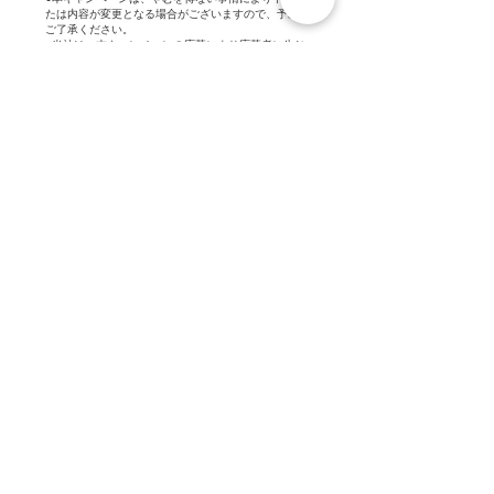
たは内容が変更となる場合がございますので、予め
ご了承ください。
●当社は、本キャンペーンの応募により応募者に生じ
た一切のトラブル・損害等について、如何なる責任
も負いません。
●当社は、本キャンペーンについて、応募者に事前に
通知することなく中止または変更する場合がありま
す。また、必要と判断した場合には、応募者への予
告なく本応募規約を変更できるほか、適正な運用を
確保するために必要な措置をとることができます。
​個人情報
ご当選者様よりお預かりした個人情報は、賞品の抽
選・発送・当選の連絡、およびそれに関わる連絡の
ためにのみ利用させていただきます。また、個人を
特定しない統計などのマーケティング目的で使用い
たします。賞品発送後、一定期間を置いて個人情報
は廃棄いたします。
法令に定める場合を除き、ご本人様の承諾なしに業
務委託先以を除く第三者に個人情報の開示・提供を
することはいたしません。
なお、ご当選者様の賞品送付先として同一の住所
や、電話番号が複数提供された場合、一番最後にご
提供いただいた宛先のみを有効とし、それ以前のご
登録は無効とさせていただきます。
個人情報の取り扱いにつきましては、ハイファイブ
株式会社のプライバシーポリシーも併せてご確認く