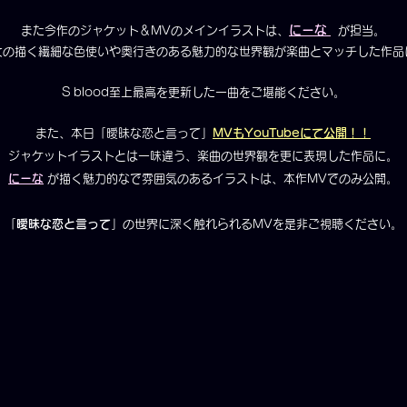
にーな
また今作のジャケット＆MVのメインイラストは、
が担当。
女の描く繊細な色使いや奥行きのある魅力的な世界観が楽曲とマッチした作品
S blood至上最高を更新した一曲をご堪能ください。
また、本日「曖昧な恋と言って」
MVもYouTubeにて公開！！
ジャケットイラストとは一味違う、楽曲の世界観を更に表現した作品に。
にーな
が描く魅力的なで雰囲気のあるイラストは、本作MVでのみ公開。
「
曖昧な恋と言って
」の世界に深く触れられるMVを是非ご視聴ください。