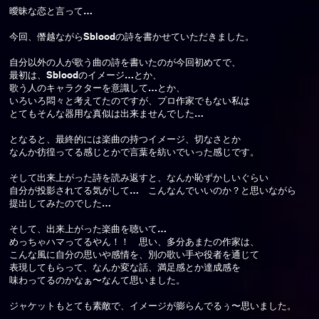
曖昧な恋と言って…
今回、僭越ながらSbloodの詩を書かせていただきました。
自分以外の人が歌う曲の詩を書いたのが今回初めてで、
最初は、Sbloodのイメージ…とか、
歌う人のキャラクターを意識して…とか、
いろいろ悶々と考えてたのですが、プロ作家でもない私は
とてもそんな器用な真似は出来ませんでした…
となると、最終的には楽曲の持つイメージ、切なさとか
なんか彷徨ってる感じとかで言葉を紡いでいった感じです。
そして出来上がった詩を読み返すと、なんか恥ずかしいぐらい
自分が投影されてる気がして… こんなんでいいのか？と思いながら
提出してみたのでした…
そして、出来上がった楽曲を聴いて…
めっちゃハマってるやん！！ 思い、多分あまたの作家は、
こんな風に自分の思いや感情を、別の歌い手や役者を通じて
表現してもらって、なんか変な話、満足感とか達成感を
味わってるのかなぁ〜なんて思いました。
ジャケットもとても素敵で、イメージが膨らんでるぅ〜思いました。