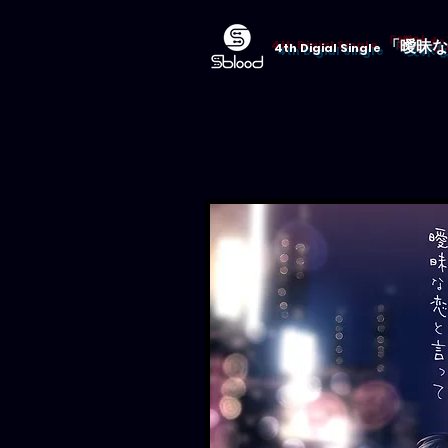
「曖昧な恋
4th Digial Single