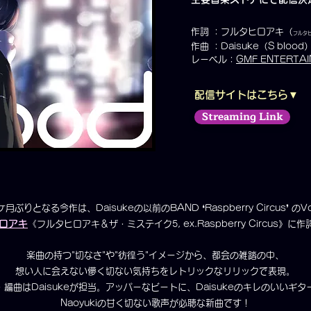
作詞 ：フルタヒロアキ（
フルタヒロ
作曲 ：Daisuke（S
blood
レーベル：
GMF ENTERTA
​配信サイトはこちら▼
Streaming Link
ケ月ぶりとなる今作は、Daisukeの以前のBAND ❛Raspberry Circus❜ のV
ロアキ
《
フルタヒロアキ＆ザ・ミステイク5, ex.Raspberry Circus
》に作
楽曲の持つ"切なさ"や"彷徨う"イメージから、都会の雑踏の中、
想い人に会えない儚く切ない気持ちをレトリックなリリックで表現。
・編曲はDaisukeが担当。アッパーなビートに、Daisukeのキレのいいギタ
Naoyukiの甘く切ない歌声が必聴な新曲です！