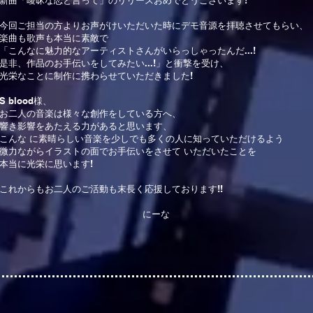
新曲「曖昧な恋と言って」のリリースおめでとうございます!
今回ご担当の方よりお声がけいただいた時にデモ音源を拝聴させてもらい、
楽曲も歌声も本当に素敵で
「こんなに魅力的なアーティストさんがいらっしゃったんだ...!
是非、作品のお手伝いをしてみたい...!」と衝撃を受け、
光栄なことに制作に携わらせていただきました!
S blood様、
お二人の音楽は様々な創作をしている方へ、
響き影響をあたえる力があると思います、
こんな に素晴らしい音楽を少しでも多くの人に知っていただけるよう
微力ながらイラストの面でお手伝いをさせて いただいたことを
本当に光栄に思います!
これからもお二人のご活動も末長く応援しております!!
​にーな