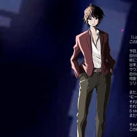
「L
この
今回
自分
時に
出来
サウ
自分
何度
リリ
また
“
に
それ
それ
S b
また
そん
この