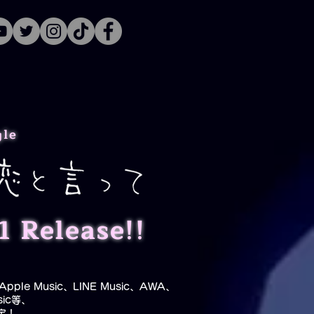
gle
1 Release!!
y、Apple Music、LINE Music、AWA、
sic等、
定！