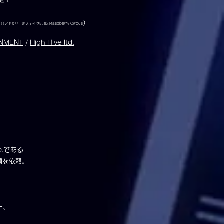
）
アキ＆ザ・ミステイク5, ex.Raspberry Circus
）
INMENT
/
High Hive ltd.
o.である
詞を依頼。
ー、