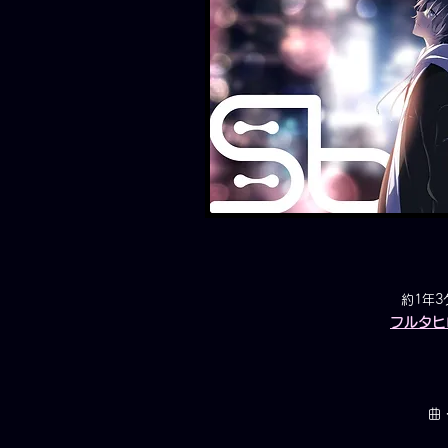
約1年3
フルタヒ
曲