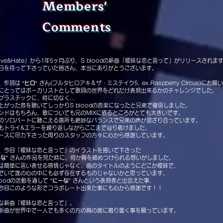
Members'
Comments
ove&Hate」から1年5ヶ月ぶり、S bloodの新曲「曖昧な恋と言って」がリリースされま
日を待って下さっていた皆さん、本当にありがとうございます。
、作詞は “
ヒロ
“ さん(フルタヒロアキ＆ザ・ミステイク5
, ex.Raspberry Circus)に
にとってはボーカリストとして歌詞の世界をどれだけ表現出来るかのチャレンジでした。
プラスチックに、時に切なく...
上がった音を聴いてしっかりS bloodの音楽になったと兄弟で確信しました。
ンドはもちろん、歌についても兄のMIXに依るところがとても大きいです。
のソロパートに聴こえる箇所も
絶妙なバランスで兄弟の声が混ざり合ってい
ます。
もトライ&エラーを繰り返しながらここまで辿り着けました。
ースに尽力下さった周りのスタッフの方々に心から感謝しています。
、今回「曖昧な恋と言って」のイラストを描いて下さった
ーな
” さんの作品を見た時に、何か胸を締めつけられる想いがしました。
は簡単に言い表せる感情じゃなく、曲のタイトルのようにどこか曖昧で、
でいて誰の心の中にも必ず存在するものじゃないかと思っています。
loodの活動を通して “
にーな
” さんという表現者と出会えた事、
今回このような形でコラボレート出来た事にも心から感謝です！！
な新曲「曖昧な恋と言って」。
新曲が世界中で一人でも多くの方の胸の奥に鳴り響く事を願っています。