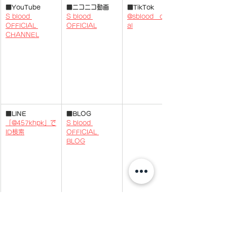
■YouTube
■ニコニコ動画
■TikTok
S blood 
S blood 
@sblood__offici
OFFICIAL 
OFFICIAL
al
CHANNEL
​​■
LINE
■BLOG
「@457khpk」で
S blood 
ID検索
OFFICIAL 
BLOG