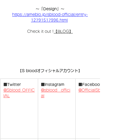
〜「Design」〜
https://ameblo.jp/sblood-official/entry-
12791517996.html
Check it out !
【BLOG】
【S bloodオフィシャルアカウント】
■Twitter
■Instagram
■Facebook
@Sblood_OFFIC
@sblood__offici
@OfficialSblood
IAL
al