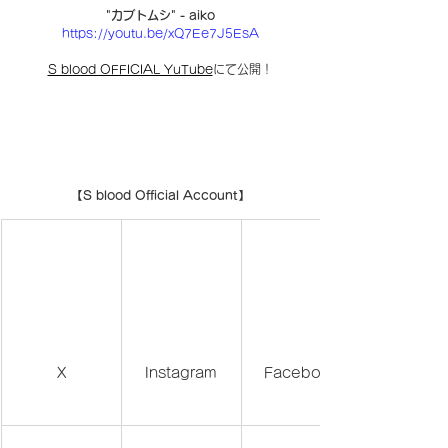
"カブトムシ" - aiko
https://youtu.be/xQ7Ee7J5EsA
S blood OFFICIAL YuTube
にて公開！
【S blood Official Account】
X
Instagram
Facebook