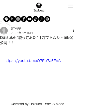
STAFF
2025年5月10日
Daisuke "歌ってみた"【カブトムシ - aiko】
公開！！
https://youtu.be/xQ7Ee7J5EsA
Covered by Daisuke（from S blood）