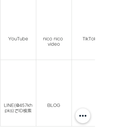
YouTube
nico nico 
TikTok
video
LINE(@457kh
BLOG
pks)でID検索