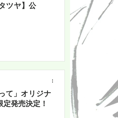
ニタツヤ】公
って」オリジナ
限定発売決定！