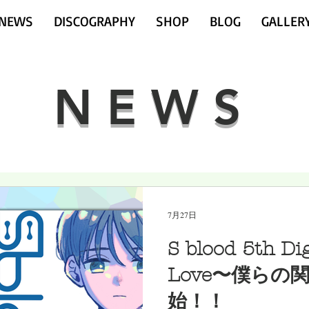
NEWS
DISCOGRAPHY
SHOP
BLOG
GALLER
NEWS
7月27日
S blood 5th Di
Love〜僕らの
始！！