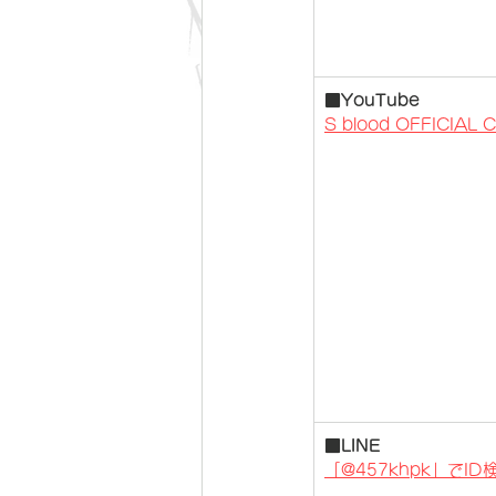
■YouTube
S blood OFFICIAL
​■
LINE
「@457khpk」でID