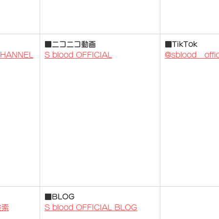
■ニコニコ動画
■TikTok
 CHANNEL
S blood OFFICIAL
@sblood__offic
■BLOG
検索
S blood OFFICIAL BLOG