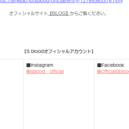
tps://ameblo.jp/sblood-official/entry-12789383374.html
オフィシャルサイト
【BLOG】
からご覧ください。
【S bloodオフィシャルアカウント】
■Instagram
■Facebook
@sblood__official
@OfficialSblo