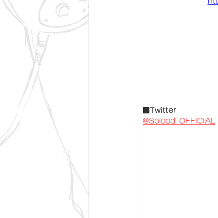
ht
■Twitter
@Sblood_OFFICIAL