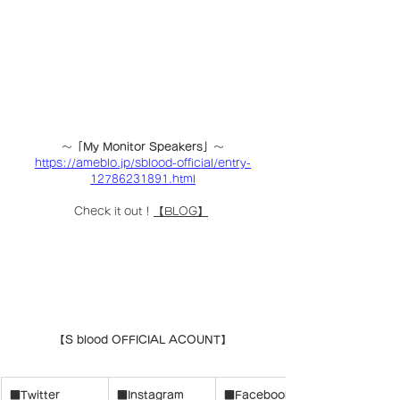
〜
「My Monitor Speakers」
〜
https://ameblo.jp/sblood-official/entry-
12786231891.html
Check it out ! 
【BLOG】
【S blood OFFICIAL ACOUNT】
■Twitter
■Instagram
■Facebook