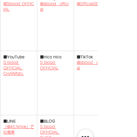
@Sblood_OFFIC
@sblood__offici
@OfficialSblood
IAL
al
■YouTube
■nico nico
■TikTok
S blood 
S blood 
@sblood__offici
OFFICIAL 
OFFICIAL
al
CHANNEL
​​■
LINE
■BLOG
「@457khpk」で
S blood 
ID検索
OFFICIAL 