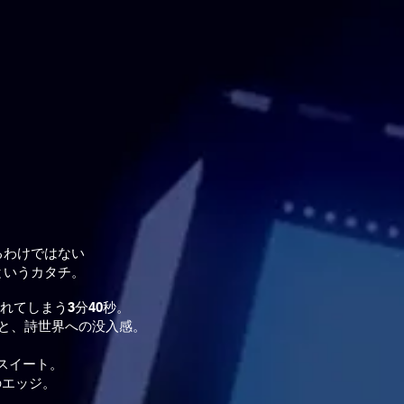
るわけではない
というカタチ。
れてしまう3分40秒。
と、詩世界への没入感。
のスイート。
んのエッジ。