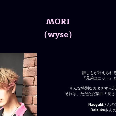
MORI
（wyse）
誰しもが叶えられ
『兄弟ユニット』
そんな特別なカタチすら忘
それは、ただただ楽曲の良さ
Naoyukiさん
Daisukeさ