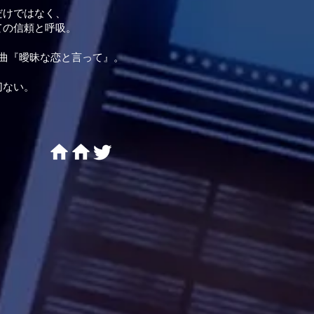
だけではなく、
ての信頼と呼吸。
曲『曖昧な恋と言って』。
切ない。