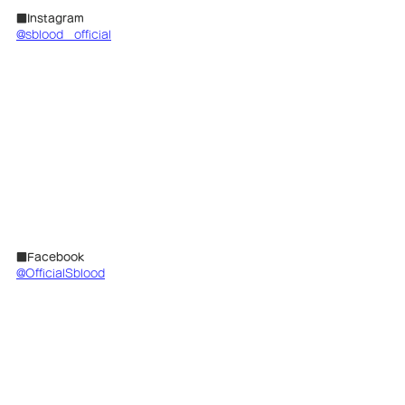
■Instagram
@sblood__official
■Facebook
@OfficialSblood