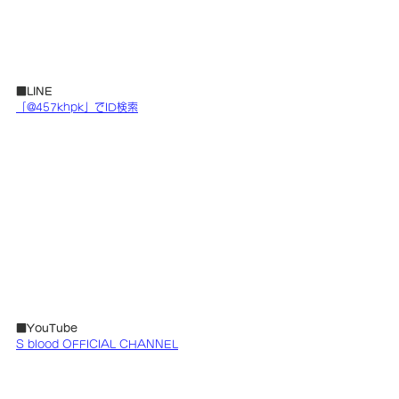
■LINE
「@457khpk」でID検索
■YouTube
S blood OFFICIAL CHANNEL