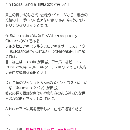
4th Digital Single
「曖昧な恋と言って」
楽曲の持つ"切なさ"や"彷徨う"イメージから、都会の
雑踏の中、想い人に会えない儚く切ない気持ちをレ
トリックなリリックで表現。
作詞はDaisukeの以前のBAND ❛Raspberry 
Circus❜ のVo.である
フルタヒロアキ
《フルタヒロアキ＆ザ・ミステイク
5, ex.Raspberry Circus》
（
@HiroakiFulltime
）
に依頼。
曲・編曲はDaisukeが担当。アッパーなビートに、
Daisukeのキレのいいギター、Naoyukiの甘く切な
い歌声が必聴な新曲です！
また今作のジャケット＆MVのメインイラストは、
に
ーな
（
@sunsun_2727
）
が担当。
彼女の描く繊細な色使いや奥行きのある魅力的な世
界観が楽曲とマッチした作品に。
S blood至上最高を更新した一曲をご堪能くださ
い。
また、本日
「曖昧な恋と言って」MVも公開！！