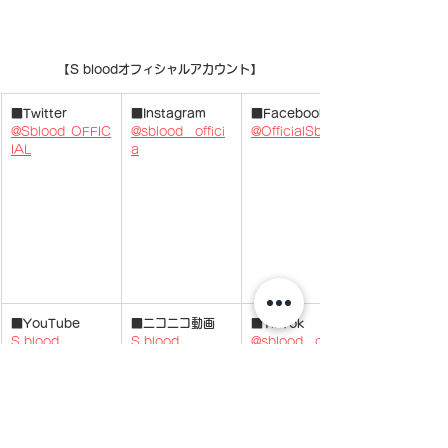
【S bloodオフィシャルアカウント】
■Twitter
■Instagram
■Facebook
@Sblood_OFFIC
@sblood__offici
@OfficialSblood
IAL
a
​ 
■YouTube
■ニコニコ動画
■TikTok
S blood 
S blood 
@sblood__offici
OFFICIAL 
OFFICIAL
al
CHANNEL