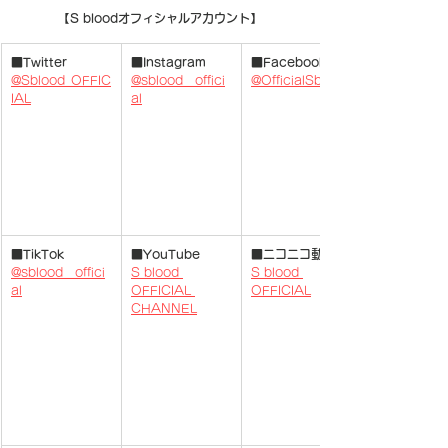
【S bloodオフィシャルアカウント】
■Twitter
■Instagram
■Facebook
@Sblood_OFFIC
@sblood__offici
@OfficialSblood
IAL
al
■TikTok
■YouTube
■ニコニコ動画
@sblood__offici
S blood 
S blood 
al
OFFICIAL 
OFFICIAL
CHANNEL