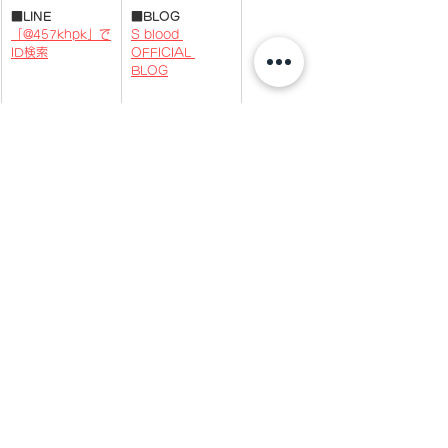
■LINE
■BLOG
「@457khpk」で
S blood 
ID検索
OFFICIAL 
BLOG
RELEASE
NEWS
コメント