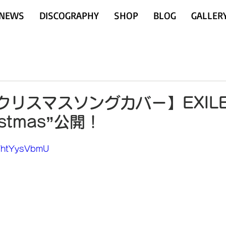
NEWS
DISCOGRAPHY
SHOP
BLOG
GALLER
d【クリスマスソングカバー】EXILE
ristmas”公開！
MVhtYysVbmU