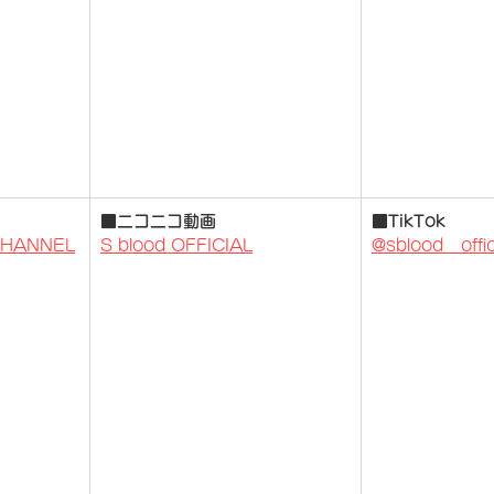
■ニコニコ動画
■TikTok
 CHANNEL
S blood OFFICIAL
@sblood__offic