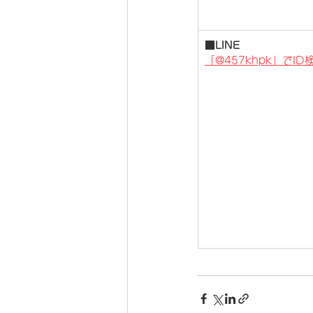
​​​​■
LINE
「@457khpk」でID