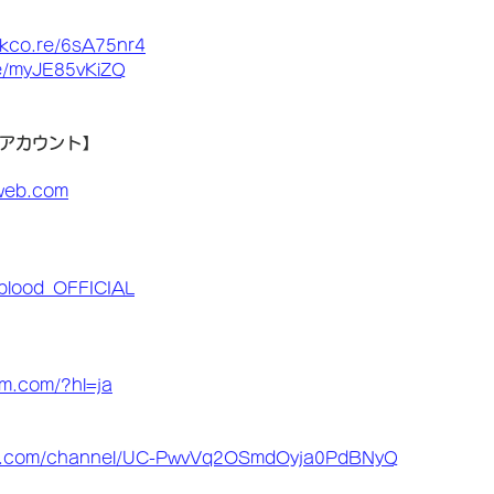
inkco.re/6sA75nr4
be/myJE85vKiZQ
ルアカウント】
-web.com
Sblood_OFFICIAL
am.com/?hl=ja
be.com/channel/UC-PwvVq2OSmdOyja0PdBNyQ