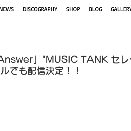
NEWS
DISCOGRAPHY
SHOP
BLOG
GALLER
「Answer」"MUSIC TANK セ
ネルでも配信決定！！