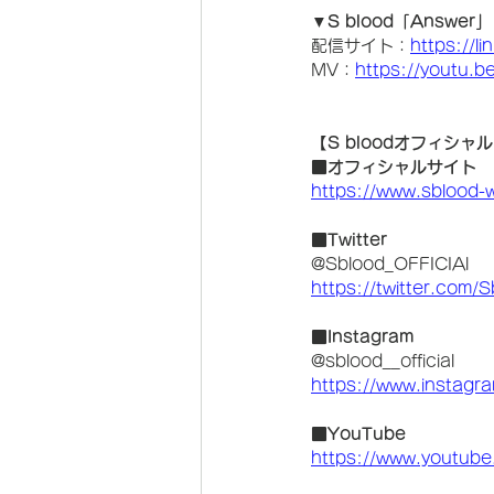
▼S blood「Answer」
配信サイト：
https://l
MV：
https://youtu.
【S bloodオフィシャ
■オフィシャルサイト
https://www.sblood
■Twitter
@Sblood_OFFICIAl
https://twitter.com/
■Instagram
@sblood__official
https://www.instagr
■YouTube
https://www.youtu