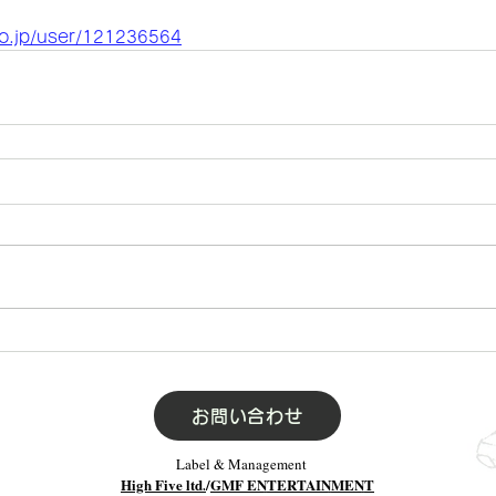
eo.jp/user/121236564
お問い合わせ
Label & Management
High Five ltd.
/
GMF ENTERTAINMENT