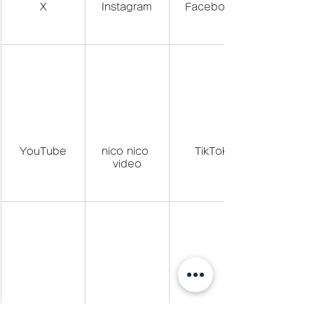
X
Instagram
Facebook
YouTube
nico nico 
TikTok
video
LINE(@457kh
BLOG