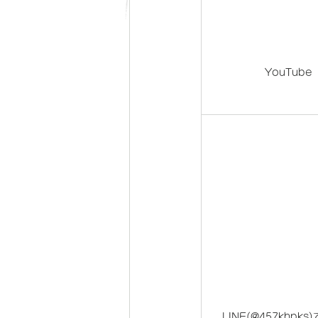
YouTube
LINE(@457khpks