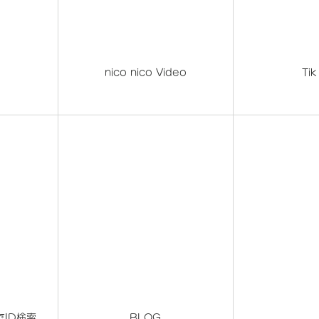
nico nico Video
Tik
)でID検索
BLOG