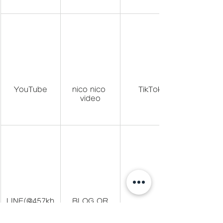
YouTube
nico nico 
TikTok
video
LINE(@457kh
BLOG QR
pksでID検索)