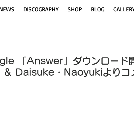
NEWS
DISCOGRAPHY
SHOP
BLOG
GALLER
 Single 「Answer」ダウンロード
＆ Daisuke・Naoyukiより