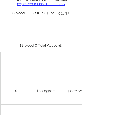
https://youtu.be/LL-EFn8ivZA
S blood OFFICIAL YuTube
にて公開！
【S blood Official Account】
X
Instagram
Facebook