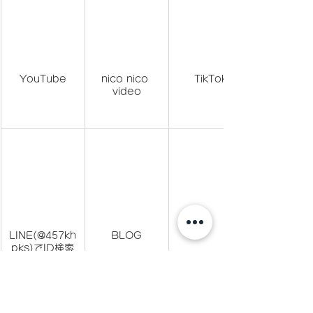
YouTube
nico nico 
TikTok
video
LINE(@457kh
BLOG
pks)でID検索