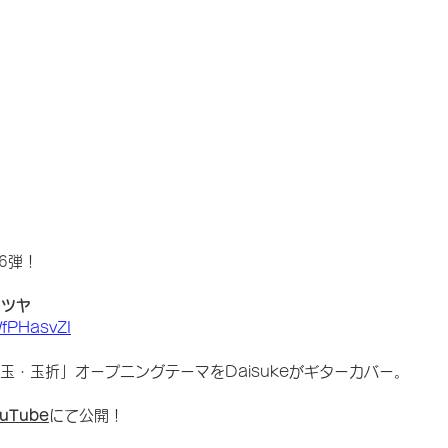
第6弾！
タツヤ
WfPHasvZI
懐玉・玉折」オープニングテーマをDaisukeがギターカバー。
ouTube
にて公開！