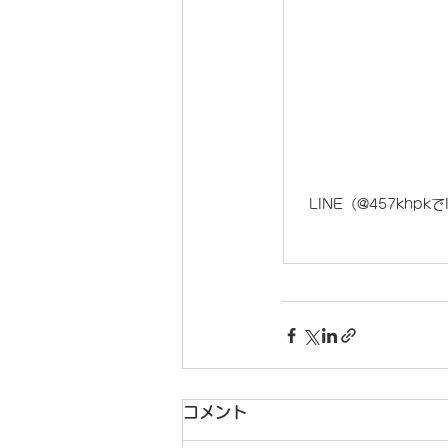
LINE（@457khpk
コメント