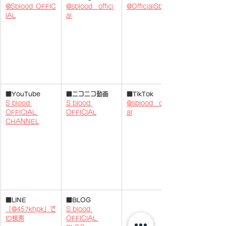
@Sblood_OFFIC
@sblood__offici
@OfficialSblood
IAL
al
■YouTube
■ニコニコ動画
■TikTok
S blood 
S blood 
@sblood__offici
OFFICIAL 
OFFICIAL
al
CHANNEL
​​​​■
LINE
■BLOG
「@457khpk」で
S blood 
ID検索
OFFICIAL 