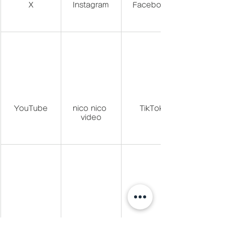
X
Instagram
Facebook
YouTube
nico nico 
TikTok
video
LINE(@457kh
BLOG