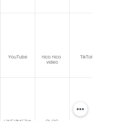
YouTube
nico nico 
TikTok
video
LINE(@457kh
BLOG
pks)でID検索