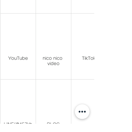
YouTube
nico nico 
TikTok
video
LINE(@457kh
BLOG
pks)でID検索