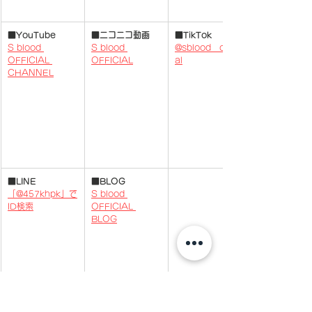
■YouTube
■ニコニコ動画
■TikTok
S blood 
S blood 
@sblood__offici
OFFICIAL 
OFFICIAL
al
CHANNEL
​​■
LINE
■BLOG
「@457khpk」で
S blood 
ID検索
OFFICIAL 
BLOG