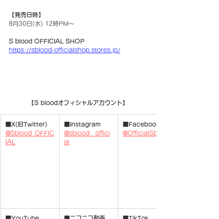
【発売日時】
8月30日(水) 12時PM～
S blood OFFICIAL SHOP
https://sblood-officialshop.stores.jp/
【S bloodオフィシャルアカウント】
■X(旧Twitter)
■Instagram
■Facebook
@Sblood_OFFIC
@sblood__offici
@OfficialSblood
IAL
al
■YouTube
■ニコニコ動画
■TikTok