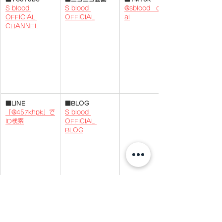
S blood 
S blood 
@sblood__offici
OFFICIAL 
OFFICIAL
al
CHANNEL
​​■
LINE
■BLOG
「@457khpk」で
S blood 
ID検索
OFFICIAL 
BLOG
NEWS