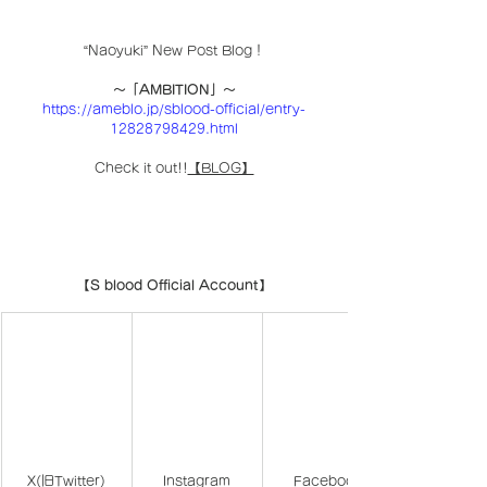
“Naoyuki” New Post Blog！
〜「
AMBITION
」〜
https://ameblo.jp/sblood-official/entry-
12828798429.html
Check it out!!
【BLOG】
【S blood Official Account】
X(旧Twitter)
Instagram
Facebook