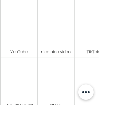
YouTube
nico nico video
TikTok
LINE（@457khp
BLOG
k でID検索)
BLOG