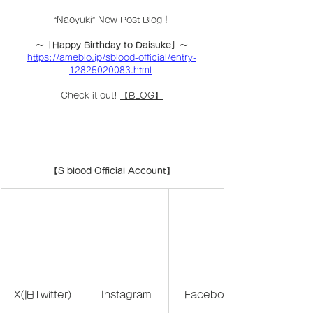
“Naoyuki” New Post Blog！
〜「Happy Birthday to Daisuke」〜
https://ameblo.jp/sblood-official/entry-
12825020083.html
Check it out! 
【BLOG】
【S blood Official Account】
X(旧Twitter)
Instagram
Facebook