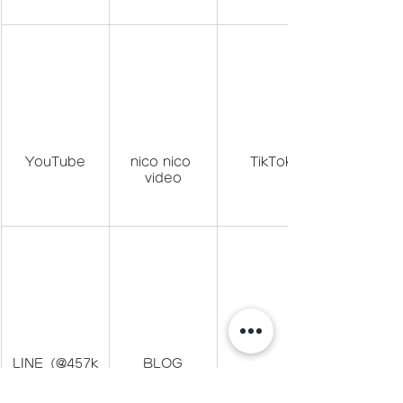
YouTube
nico nico 
TikTok
video
LINE（@457k
BLOG
hpk でID検索)