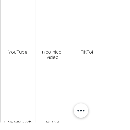
YouTube
nico nico 
TikTok
video
LINE(@457kh
BLOG
pks)でID検索