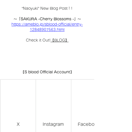
“Naoyuki” New Blog Post！!
〜「SAKURA -Cherry Blossoms -」〜
https://ameblo.jp/sblood-official/entry-
12848907563.html
Check it Out!
【BLOG】
【S blood Official Account】
X
Instagram
Facebook