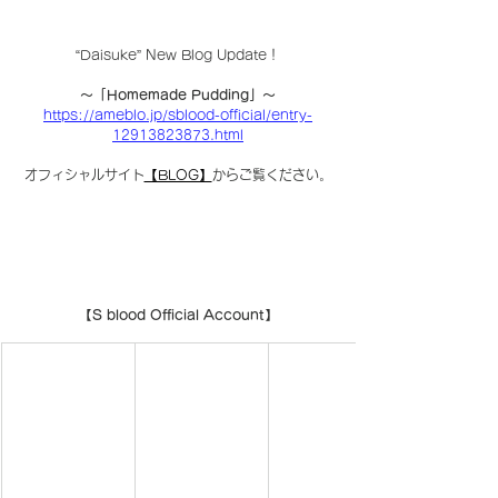
“Daisuke” New Blog Update！
〜「Homemade Pudding」〜
https://ameblo.jp/sblood-official/entry-
12913823873.html
オフィシャルサイト
【BLOG】
からご覧ください。
【S blood Official Account】