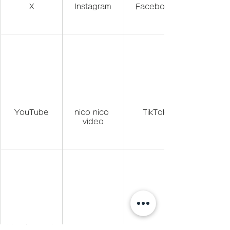
X
Instagram
Facebook
YouTube
nico nico 
TikTok
video
LINE(@457kh
BLOG