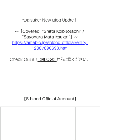
“Daisuke” New Blog Updte！
〜「Covered: "Shiroi Koibitotachi" / 
"Sayonara Mata Itsuka!"」〜
https://ameblo.jp/sblood-official/entry-
12887890690.html
Check Out it!!
【BLOG】
からご覧ください。
【S blood Official Account】