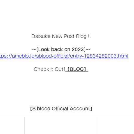
Daisuke New Post Blog！
～[
Look back on 2023]
～
tps://ameblo.jp/sblood-official/entry-12834282003.html
Check it Out!
【BLOG】
【S blood Official Account】