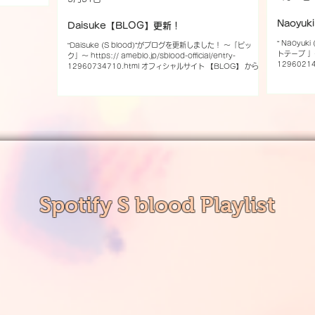
Naoyu
Daisuke【BLOG】更新！
“ Naoyuki (S blood)”がブログを更新しました！ 〜「 カセッ
“Daisuke (S blood)”がブログを更新しました！ 〜「ピッ
トテープ 」〜 h
ク」〜 https:// ameblo.jp/sblood-official/entry-
1296021
12960734710.html オフィシャルサイト 【BLOG】 からご
覧ください。 【
覧ください。 【S blood Official Account】 X Instagram
Facebook 
Facebook YouTube nico nico video TikTok
LINE(@4
LINE(@457khpks)でID検索 BLOG
Spotify S blood Playlist