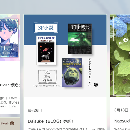
「I Love〜僕らの
ngle「I Love 〜僕
り、iTunes
potify、AWA、レ
6月18日
6月26日
ウンロード＆サブ
、恋することへの甘
楽曲の魅力をさらに
Naoyu
Daisuke【BLOG】更新！
ならではの美しいハー
e 〜僕らの関
“Naoyuk
“Daisuke (S blood)”がブログを更新しました！ 〜「SF小