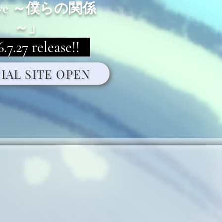
ove ～僕らの関係
～」
7.27 release!!
IAL SITE OPEN