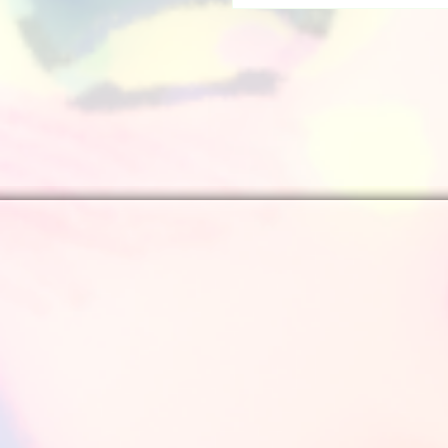
LINE(@457khpks)でID検索 BLOG