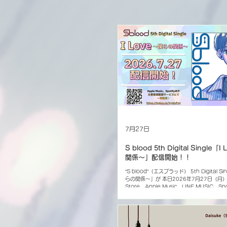
7月27日
S blood 5th Digital Single
関係〜」配信開始！！
“S blood”（エスブラッド） 5th Digital Si
らの関係〜」が 本日2026年7月27日（月）よ
Store、Apple Music、LINE MUSIC、S
コチョクなどの主要音楽配信サイトにて、ダ
スク配信リリース！ 軽快なリズムに乗せて
酸っぱい想いが溢れ出すポップナンバー。 
引き立てる、DaisukeとNaoyukiの兄弟
モニーワークは今作も必聴です！ ▼「I Lov