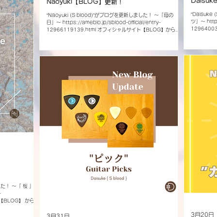
Daisu
Naoyuki【BLOG】更新！
“Daisuk
“Naoyuki (S blood)”がブログを更新しました！ 〜「母の
ツ」〜 https:
日」〜 https://ameblo.jp/sblood-official/entry-
129640
12966119139.html オフィシャルサイト【BLOG】からご
覧ください。 【
覧ください。 【S blood Official Account】 X Instagram
Facebook 
Facebook YouTube nico nico video TikTok
LINE(@4
LINE(@457khpks)でID検索 BLOG
-
 【BLOG】 からご
 X Instagram
3月20日
kTok
3月31日