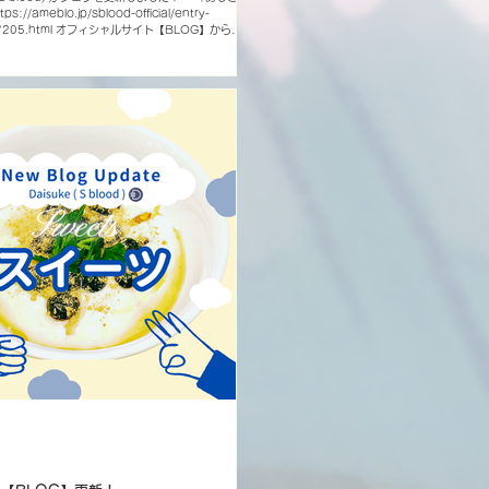
s://ameblo.jp/sblood-official/entry-
77205.html オフィシャルサイト【BLOG】からご
S blood Official Account】 X Instagram
YouTube nico nico video TikTok
57khpks)でID検索 BLOG