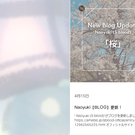
4月15日
Naoyuki【BLOG】更新！
“ Naoyuki (S blood)”がブログを更新しました！ 〜「 桜 」〜
https://ameblo.jp/sblood-official/entry
12962565225.html オフィシャルサイト
覧ください。 【S blood Official Account】
Facebook YouTube nico nico video Ti