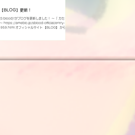
ki【BLOG】更新！
ttps://ameblo.jp/sblood-official/entry-
4959.html オフィシャルサイト 【BLOG】 からご
S blood Official Account】 X Instagram
YouTube nico nico video TikTok
57khpks)でID検索 BLOG