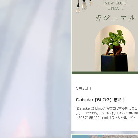
係〜」配信ストアはこちら https://linkco.r
イトル：「I Love 〜僕らの関係〜」 ・作詞/
・ミックス/アレンジ：山根恋 ・イラスト：P
21:00より「I Love 〜僕らの関係〜」MV
レミア公開！ また、特設サイトも本日公開！ ▼『I Love ～
らの関係～』リリース特設サイト https://w
5月26日
Daisuke【BLOG】更新！
“Daisuke (S blood)”がブログを更新し
ル」〜 https://ameblo.jp/sblood-official
12967185429.html オフィシャルサイ
覧ください。 【S blood Official Account】
Facebook YouTube nico nico video Ti
LINE(@457khpks)でID検索 BLOG