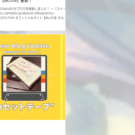
ke【BLOG】更新！
e (S blood)”がブログを更新しました！ 〜「スイー
//ameblo.jp/sblood-official/entry-
03243.html オフィシャルサイト【BLOG】からご
S blood Official Account】 X Instagram
YouTube nico nico video TikTok
57khpks)でID検索 BLOG