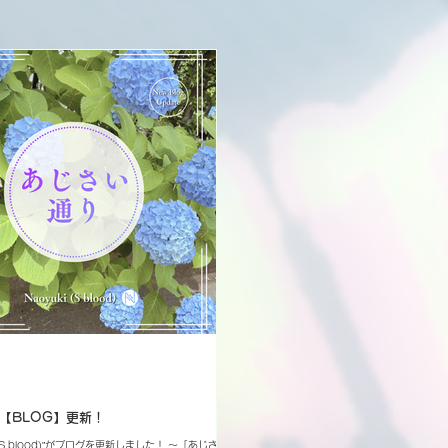
ki【BLOG】更新！
i (S blood)”がブログを更新しました！ 〜「あじさい