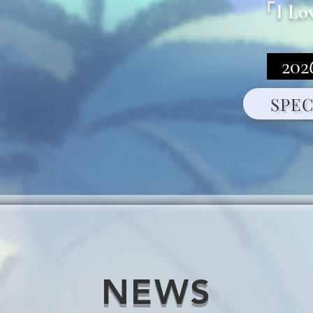
「I L
2026.
SPEC
NEWS