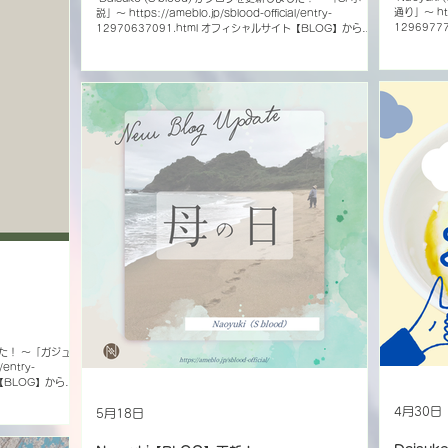
e/VytdxPzg ・タ
通り」〜 http
説」〜 https://ameblo.jp/sblood-official/entry-
作曲：Naoyuki
129697
12970637091.html オフィシャルサイト【BLOG】からご
ort さらに本日
覧ください。 【
覧ください。 【S blood Official Account】 X Instagram
をYouTubeにてプ
Facebook 
Facebook YouTube nico nico video TikTok
僕
LINE(@4
LINE(@457khpks)でID検索 BLOG
ww.s
ました！ 〜「ガジュマ
/entry-
ト【BLOG】からご
 X Instagram
4月30日
kTok
5月18日